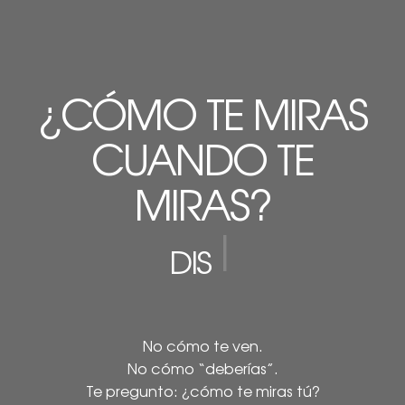
¿CÓMO TE MIRAS
CUANDO TE
MIRAS?
|
DISGUSTADA
No cómo te ven.
No cómo “deberías”.
Te pregunto: ¿cómo te miras tú?